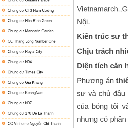
Chung cư Golden Palace
Vietnamarch.,
Chung cư CT3 Nam Cường
Nội.
Chung cư Hòa Bình Green
Chung cư Mandarin Garden
Kiến trúc sư t
CC Thăng Long Number One
Chịu trách nhi
Chung cư Royal City
Chung cư N04
Diện tích căn 
Chung cư Times City
Phương án
thi
Chung cư Gia Khang
sư và chủ đầu 
Chung cư KeangNam
Chung cư N07
của bóng tối v
Chung cư 170 Đê La Thành
nhưng có phần 
CC Vinhome Nguyễn Chí Thanh