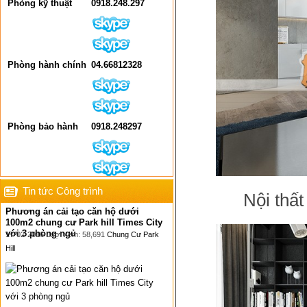
Phòng kỹ thuật
0918.248.297
Phòng hành chính
04.66812328
Phòng bảo hành
0918.248297
Tin tức Công trình
Nội thấ
Phương án cải tạo căn hộ dưới
100m2 chung cư Park hill Times City
với 3 phòng ngủ
17-02-2016 Lượt xem: 58,691
Chung Cư Park
Hill