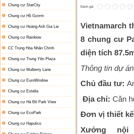
Chung cư StarCity
Đánh giá
Chung cư Hồ Gươm
Vietnamarch th
Chung cư Hoàng Anh Gia Lai
Chung cư Rainbow
8 chung cư Pa
CC Trung Hòa Nhân Chính
diện tích 87.5
Chung cư Trung Yên Plaza
Thông tin dự án
Chung cư Mulberry Lane
Chung cư EuroWindow
Chủ đầu tư:
A
Chung cư Estella
Địa chỉ:
Căn hộ
Chung cư Hà Đô Park View
Đơn vị thiết kế
Chung cư EcoPark
Chung cư Hapulico
Xưởng nội 