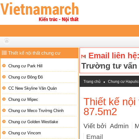
Thiết kế nội thất chung cư
Email liên hệ
Trường tư vấ
Chung cư Park Hill
Chung cư Đông Đô
Trang chủ
Chung cư Hapulic
CC New Skyline Văn Quán
Thiết kế nội 
Chung cư Mipec
87.5m2
Chung cư Meco Trường Chinh
Chung cư Golden Westlake
Viết bởi Admin
M
Chung cư Vincom
Email