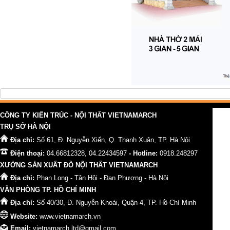
CÔNG TY KIẾN TRÚC - NỘI THẤT VIETNAMARCH
TRỤ SỞ HÀ NỘI
Địa chỉ:
Số 61, Đ. Nguyễn Xiển, Q. Thanh Xuân, TP. Hà Nội
Điện thoại:
04.66812328, 04.22434597
- Hotline:
0918.248297
XƯỞNG SẢN XUẤT ĐỒ NỘI THẤT VIETNAMARCH
Địa chỉ:
Phan Long - Tân Hội - Đan Phượng - Hà Nội
VĂN PHÒNG TP. HỒ CHÍ MINH
Địa chỉ:
Số 40/30, Đ. Nguyễn Khoái, Quận 4, TP. Hồ Chí Minh
Website:
www.vietnamarch.vn
Email:
vietnamarch.ltd@gmail.com