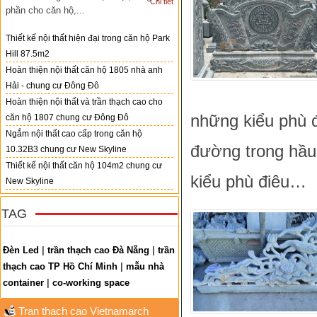
Chi tiết
phần cho căn hộ,...
Thiết kế nội thất hiện đại trong căn hộ Park
Hill 87.5m2
Hoàn thiện nội thất căn hộ 1805 nhà anh
Hải - chung cư Đông Đô
Hoàn thiện nội thất và trần thạch cao cho
những kiểu phù đ
căn hộ 1807 chung cư Đông Đô
Ngắm nội thất cao cấp trong căn hộ
đường trong hầu 
10.32B3 chung cư New Skyline
Thiết kế nội thất căn hộ 104m2 chung cư
kiểu phù điêu…
New Skyline
TAG
Đèn Led
|
trần thạch cao Đà Nẵng
|
trần
thạch cao TP Hồ Chí Minh
|
mẫu nhà
container
|
co-working space
Tran thach cao Vietnamarch