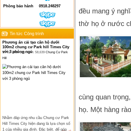
Phòng bảo hành
0918.248297
đều mang ý nghĩ
thờ họ ở nước c
Tin tức Công trình
Phương án cải tạo căn hộ dưới
100m2 chung cư Park hill Times City
với 3 phòng ngủ
17-02-2016 Lượt xem: 58,639
Chung Cư Park
Hill
cùng quan trọng, 
họ. Một hàng rà
Nhằm đáp ứng nhu cầu Chung cư Park
Hill Times City hiện đang là lựa chọn số
1 của nhiều gia đình. Đặc biệt, để góp