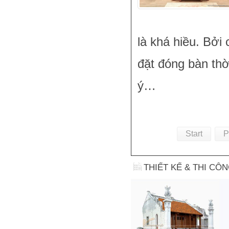
là khá hiều. Bởi
đặt đóng bàn th
ý…
Start
P
THIẾT KẾ & THI CÔ