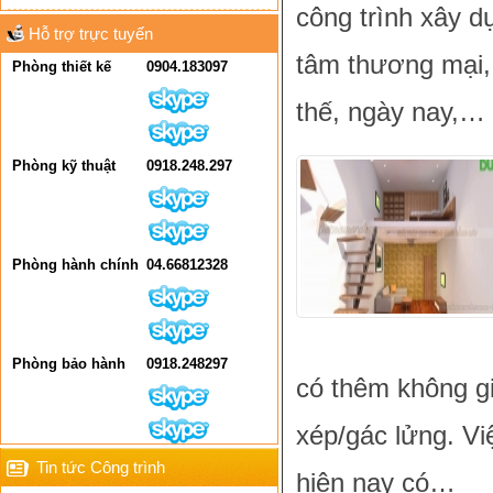
công trình xây d
Hỗ trợ trực tuyến
tâm thương mại, 
Phòng thiết kế
0904.183097
thế, ngày nay,…
Phòng kỹ thuật
0918.248.297
Phòng hành chính
04.66812328
Phòng bảo hành
0918.248297
có thêm không gi
xép/gác lửng. V
Tin tức Công trình
hiện nay có…