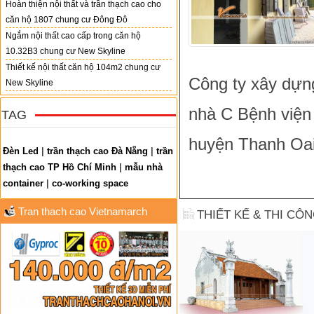
Hoàn thiện nội thất và trần thạch cao cho
căn hộ 1807 chung cư Đông Đô
Ngắm nội thất cao cấp trong căn hộ
10.32B3 chung cư New Skyline
Thiết kế nội thất căn hộ 104m2 chung cư
Công ty xây dựng
New Skyline
nhà C Bệnh viện 
TAG
huyện Thanh Oai
Đèn Led
|
trần thạch cao Đà Nẵng
|
trần
thạch cao TP Hồ Chí Minh
|
mẫu nhà
container
|
co-working space
Tran thach cao Vietnamarch
THIẾT KẾ & THI CÔ