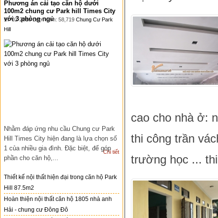
Phương án cải tạo căn hộ dưới
100m2 chung cư Park hill Times City
với 3 phòng ngủ
17-02-2016 Lượt xem: 58,719
Chung Cư Park
Hill
cao cho nhà ở: n
Nhằm đáp ứng nhu cầu Chung cư Park
thi công trần vá
Hill Times City hiện đang là lựa chọn số
1 của nhiều gia đình. Đặc biệt, để góp
Chi tiết
trường học ... t
phần cho căn hộ,...
Thiết kế nội thất hiện đại trong căn hộ Park
Hill 87.5m2
Hoàn thiện nội thất căn hộ 1805 nhà anh
Hải - chung cư Đông Đô