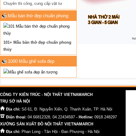
Chuyên thi công, cung cấp vật tư
Mẫu bàn thờ đẹp chuẩn phong
thủy
101+ Mẫu bàn thờ đẹp chuẩn phong
thủy
1000 Mẫu ghế sofa đẹp
CÔNG TY KIẾN TRÚC - NỘI THẤT VIETNAMARCH
TRỤ SỞ HÀ NỘI
Địa chỉ:
Số 61, Đ. Nguyễn Xiển, Q. Thanh Xuân, TP. Hà Nội
Điện thoại:
04.66812328, 04.22434597
- Hotline:
0918.248297
XƯỞNG SẢN XUẤT ĐỒ NỘI THẤT VIETNAMARCH
Địa chỉ:
Phan Long - Tân Hội - Đan Phượng - Hà Nội