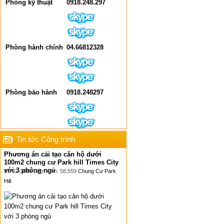
Phòng kỹ thuật
0918.248.297
Phòng hành chính
04.66812328
Phòng bảo hành
0918.248297
Tin tức Công trình
Phương án cải tạo căn hộ dưới
100m2 chung cư Park hill Times City
với 3 phòng ngủ
17-02-2016 Lượt xem: 58,559
Chung Cư Park
Hill