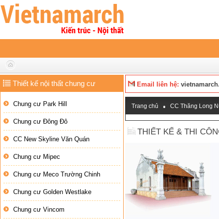
Thiết kế nội thất chung cư
Email liên hệ:
vietnamarch
Chung cư Park Hill
Trang chủ
CC Thăng Long N
Chung cư Đông Đô
THIẾT KẾ & THI CÔ
CC New Skyline Văn Quán
Chung cư Mipec
Chung cư Meco Trường Chinh
Chung cư Golden Westlake
Chung cư Vincom