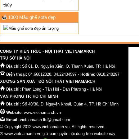
thủy
1000 Mẫu ghế sofa đẹp
CÔNG TY KIẾN TRÚC - NỘI THẤT VIETNAMARCH
TRỤ SỞ HÀ NỘI
Địa chỉ:
Số 61, Đ. Nguyễn Xiển, Q. Thanh Xuân, TP. Hà Nội
Điện thoại:
04.66812328, 04.22434597
- Hotline:
0918.248297
XƯỞNG SẢN XUẤT ĐỒ NỘI THẤT VIETNAMARCH
Địa chỉ:
Phan Long - Tân Hội - Đan Phượng - Hà Nội
VĂN PHÒNG TP. HỒ CHÍ MINH
Địa chỉ:
Số 40/30, Đ. Nguyễn Khoái, Quận 4, TP. Hồ Chí Minh
Website:
www.vietnamarch.vn
Email:
vietnamarch.ltd@gmail.com
© Copyright 2012 www.vietnamarch.vn, All rights reserved.
® www.vietnamarch.vn giữ bản quyền nội dung trên website này.