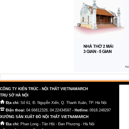
CÔNG TY KIẾN TRÚC - NỘI THẤT VIETNAMARCH
TRỤ SỞ HÀ NỘI
Địa chỉ:
Số 61, Đ. Nguyễn Xiển, Q. Thanh Xuân, TP. Hà Nội
Điện thoại:
04.66812328, 04.22434597
- Hotline:
0918.248297
XƯỞNG SẢN XUẤT ĐỒ NỘI THẤT VIETNAMARCH
Địa chỉ:
Phan Long - Tân Hội - Đan Phượng - Hà Nội