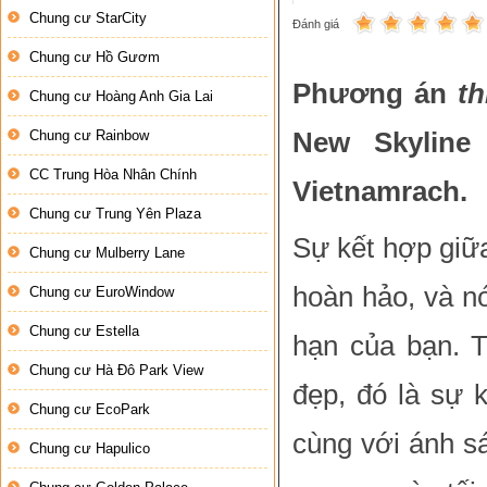
Chung cư StarCity
Đánh giá
Chung cư Hồ Gươm
Phương án
th
Chung cư Hoàng Anh Gia Lai
Chung cư Rainbow
New Skylin
CC Trung Hòa Nhân Chính
Vietnamrach.
Chung cư Trung Yên Plaza
Sự kết hợp giữa
Chung cư Mulberry Lane
hoàn hảo, và nó
Chung cư EuroWindow
Chung cư Estella
hạn của bạn. T
Chung cư Hà Đô Park View
đẹp, đó là sự 
Chung cư EcoPark
cùng với ánh s
Chung cư Hapulico