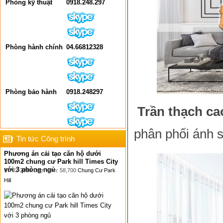
Phòng kỹ thuật
0918.248.297
Phòng hành chính
04.66812328
Phòng bảo hành
0918.248297
Trần thạch ca
phân phối ánh s
Tin tức Công trình
Phương án cải tạo căn hộ dưới
100m2 chung cư Park hill Times City
với 3 phòng ngủ
17-02-2016 Lượt xem: 58,700
Chung Cư Park
Hill