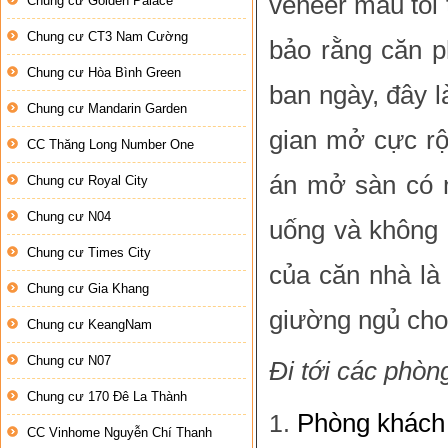
veneer màu tối
Chung cư Golden Palace
Chung cư CT3 Nam Cường
bảo rằng căn p
Chung cư Hòa Bình Green
ban ngày, đây
l
Chung cư Mandarin Garden
gian mở cực rộ
CC Thăng Long Number One
án mở sàn có n
Chung cư Royal City
Chung cư N04
uống và không 
Chung cư Times City
của căn nhà là
Chung cư Gia Khang
giường ngủ cho
Chung cư KeangNam
Chung cư N07
Đi tới các phòn
Chung cư 170 Đê La Thành
Phòng khách
CC Vinhome Nguyễn Chí Thanh