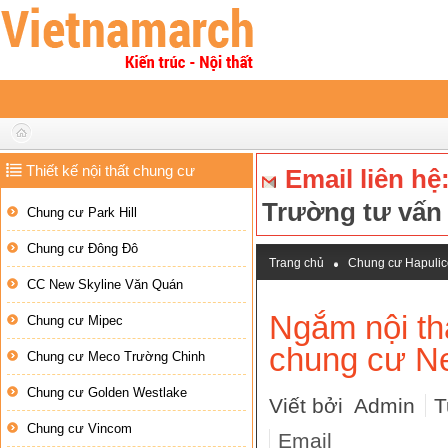
Thiết kế nội thất chung cư
Email liên hệ
Trường tư vấ
Chung cư Park Hill
Chung cư Đông Đô
Trang chủ
Chung cư Hapulic
CC New Skyline Văn Quán
Ngắm nội thất cao cấp trong că
Ngắm nội th
Chung cư Mipec
chung cư N
Chung cư Meco Trường Chinh
Chung cư Golden Westlake
Viết bởi Admin
T
Chung cư Vincom
Email