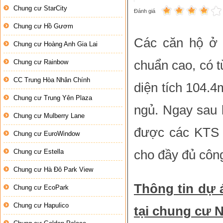
Chung cư StarCity
Đánh giá
Chung cư Hồ Gươm
Các căn hộ 
Chung cư Hoàng Anh Gia Lai
Chung cư Rainbow
chuẩn cao, có 
CC Trung Hòa Nhân Chính
diện tích 104.
Chung cư Trung Yên Plaza
ngủ. Ngay sau 
Chung cư Mulberry Lane
được các KTS c
Chung cư EuroWindow
Chung cư Estella
cho đầy đủ công
Chung cư Hà Đô Park View
Thông tin dự 
Chung cư EcoPark
Chung cư Hapulico
tại chung cư 