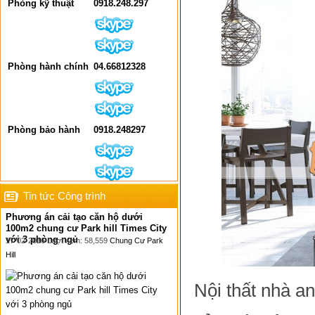
Phòng kỹ thuật
0918.248.297
Phòng hành chính
04.66812328
Phòng bảo hành
0918.248297
Tin tức Công trình
Phương án cải tạo căn hộ dưới
100m2 chung cư Park hill Times City
với 3 phòng ngủ
17-02-2016 Lượt xem: 58,559
Chung Cư Park
Hill
Nội thất nhà a