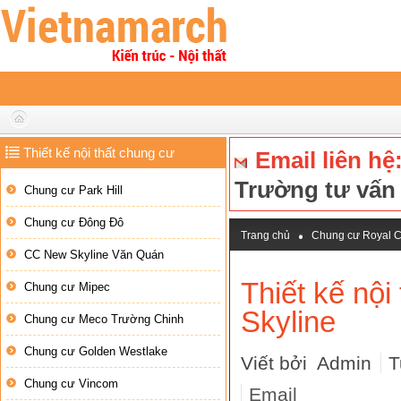
Thiết kế nội thất chung cư
Email liên hệ
Trường tư vấ
Chung cư Park Hill
Chung cư Đông Đô
Trang chủ
Chung cư Royal C
CC New Skyline Văn Quán
Thiết kế nộ
Chung cư Mipec
Skyline
Chung cư Meco Trường Chinh
Chung cư Golden Westlake
Viết bởi Admin
T
Chung cư Vincom
Email