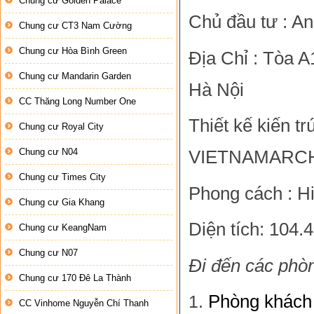
Chung cư Golden Palace
Chủ đầu tư : A
Chung cư CT3 Nam Cường
Chung cư Hòa Bình Green
Địa Chỉ : Tòa 
Chung cư Mandarin Garden
Hà Nội
CC Thăng Long Number One
Thiết kế kiến 
Chung cư Royal City
Chung cư N04
VIETNAMARC
Chung cư Times City
Phong cách : Hi
Chung cư Gia Khang
Diện tích: 104.
Chung cư KeangNam
Chung cư N07
Đi đến các phò
Chung cư 170 Đê La Thành
Phòng khách
CC Vinhome Nguyễn Chí Thanh