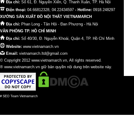
Địa chỉ:
Số 61, Đ. Nguyễn Xiển, Q. Thanh Xuân, TP. Hà Nội
Điện thoại:
04.66812328, 04.22434597
- Hotline:
0918.248297
XƯỞNG SẢN XUẤT ĐỒ NỘI THẤT VIETNAMARCH
Địa chỉ:
Phan Long - Tân Hội - Đan Phượng - Hà Nội
VĂN PHÒNG TP. HỒ CHÍ MINH
Địa chỉ:
Số 40/30, Đ. Nguyễn Khoái, Quận 4, TP. Hồ Chí Minh
Website:
www.vietnamarch.vn
Email:
vietnamarch.ltd@gmail.com
© Copyright 2012 www.vietnamarch.vn, All rights reserved.
® www.vietnamarch.vn giữ bản quyền nội dung trên website này.
# SEO Team Vietnamarch