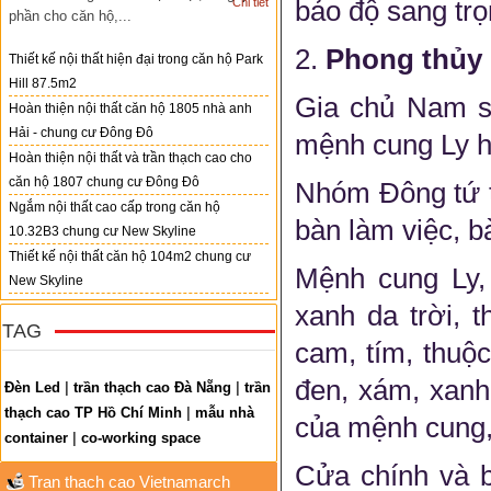
Chi tiết
bảo độ sang trọ
phần cho căn hộ,...
2.
Phong thủy 
Thiết kế nội thất hiện đại trong căn hộ Park
Hill 87.5m2
Gia chủ Nam s
Hoàn thiện nội thất căn hộ 1805 nhà anh
Hải - chung cư Đông Đô
mệnh cung Ly h
Hoàn thiện nội thất và trần thạch cao cho
căn hộ 1807 chung cư Đông Đô
Nhóm Đông tứ t
Ngắm nội thất cao cấp trong căn hộ
bàn làm việc, 
10.32B3 chung cư New Skyline
Thiết kế nội thất căn hộ 104m2 chung cư
Mệnh cung Ly,
New Skyline
xanh da trời, 
TAG
cam, tím, thuộ
đen, xám, xanh
Đèn Led
|
trần thạch cao Đà Nẵng
|
trần
thạch cao TP Hồ Chí Minh
|
mẫu nhà
của mệnh cung,
container
|
co-working space
Cửa chính và 
Tran thach cao Vietnamarch