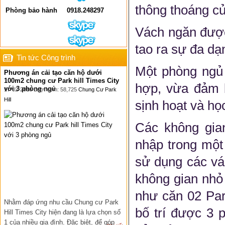
thông thoáng c
Phòng bảo hành
0918.248297
Vách ngăn được
tao ra sự đa dạ
Tin tức Công trình
Một phòng ngủ
Phương án cải tạo căn hộ dưới
100m2 chung cư Park hill Times City
hợp, vừa đảm 
với 3 phòng ngủ
17-02-2016 Lượt xem: 58,725
Chung Cư Park
Hill
sịnh hoạt và học
Các không gia
nhập trong một 
sử dụng các vá
không gian nhỏ 
như căn 02 Par
Nhằm đáp ứng nhu cầu Chung cư Park
bố trí được 3 
Hill Times City hiện đang là lựa chọn số
1 của nhiều gia đình. Đặc biệt, để góp