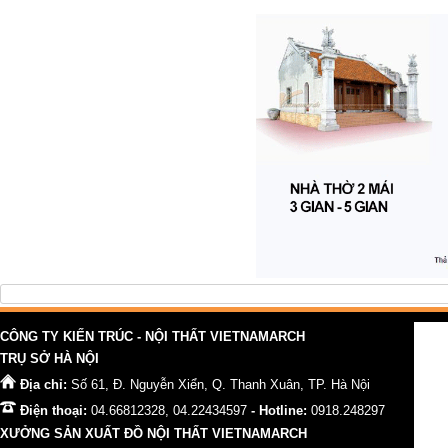
CÔNG TY KIẾN TRÚC - NỘI THẤT VIETNAMARCH
TRỤ SỞ HÀ NỘI
Địa chỉ:
Số 61, Đ. Nguyễn Xiển, Q. Thanh Xuân, TP. Hà Nội
Điện thoại:
04.66812328, 04.22434597
- Hotline:
0918.248297
XƯỞNG SẢN XUẤT ĐỒ NỘI THẤT VIETNAMARCH