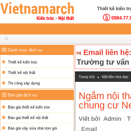
Thiết kế kiến t
0984.77.
Danh mục dịch vụ
Email liên hệ
Trường tư vấ
Thiết kế kiến trúc
Thiết kế nội thất
Trang chủ
Mặt tiền nhà đẹp
Thi công xây dựng
Ngắm nội thất cao cấp trong că
Ngắm nội th
Báo giá dịch vụ
chung cư N
Báo giá thiết kế kiến trúc
Viết bởi Admin
T
Báo giá thiết kế nội thất
Email
Báo giá xây sửa nhà trọn gói