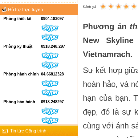
Đánh giá
Hỗ trợ trực tuyến
Phòng thiết kế
0904.183097
Phương án
th
New Skylin
Phòng kỹ thuật
0918.248.297
Vietnamrach.
Sự kết hợp giữa
Phòng hành chính
04.66812328
hoàn hảo, và nó
hạn của bạn. T
Phòng bảo hành
0918.248297
đẹp, đó là sự 
cùng với ánh s
Tin tức Công trình