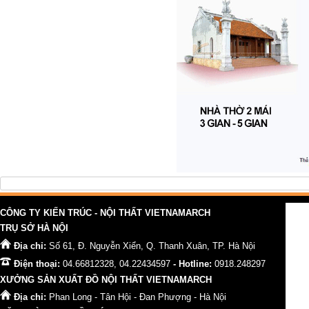
CÔNG TY KIẾN TRÚC - NỘI THẤT VIETNAMARCH
TRỤ SỞ HÀ NỘI
Địa chỉ:
Số 61, Đ. Nguyễn Xiển, Q. Thanh Xuân, TP. Hà Nội
Điện thoại:
04.66812328, 04.22434597
- Hotline:
0918.248297
XƯỞNG SẢN XUẤT ĐỒ NỘI THẤT VIETNAMARCH
Địa chỉ:
Phan Long - Tân Hội - Đan Phượng - Hà Nội