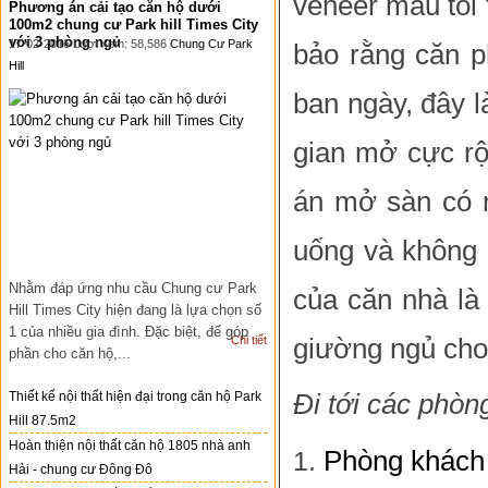
veneer màu tối
Phương án cải tạo căn hộ dưới
100m2 chung cư Park hill Times City
với 3 phòng ngủ
17-02-2016 Lượt xem: 58,586
Chung Cư Park
bảo rằng căn p
Hill
ban ngày, đây
l
gian mở cực rộ
án mở sàn có n
uống và không 
Nhằm đáp ứng nhu cầu Chung cư Park
của căn nhà là
Hill Times City hiện đang là lựa chọn số
1 của nhiều gia đình. Đặc biệt, để góp
Chi tiết
giường ngủ cho
phần cho căn hộ,...
Thiết kế nội thất hiện đại trong căn hộ Park
Đi tới các phòn
Hill 87.5m2
Hoàn thiện nội thất căn hộ 1805 nhà anh
Phòng khách
Hải - chung cư Đông Đô