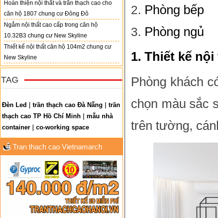
Hoàn thiện nội thất và trần thạch cao cho
Phòng bếp
căn hộ 1807 chung cư Đông Đô
Ngắm nội thất cao cấp trong căn hộ
Phòng ngủ
10.32B3 chung cư New Skyline
Thiết kế nội thất căn hộ 104m2 chung cư
1. Thiết kế nộ
New Skyline
TAG
Phòng khách có 
chọn màu sắc 
Đèn Led
|
trần thạch cao Đà Nẵng
|
trần
thạch cao TP Hồ Chí Minh
|
mẫu nhà
trên tường, cán
container
|
co-working space
Tran thach cao Vietnamarch