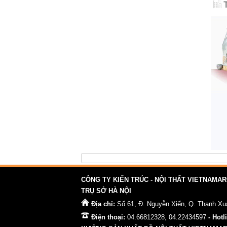
CÔNG TY KIẾN TRÚC - NỘI THẤT VIETNAMA
TRỤ SỞ HÀ NỘI
Địa chỉ:
Số 61, Đ. Nguyễn Xiển, Q. Thanh Xuâ
Điện thoại:
04.66812328, 04.22434597
- Hotl