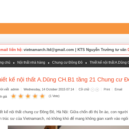
mail liên hệ:
vietnamarch.ltd@gmail.com | KTS Nguyễn Trường tư vấn
ng chủ
Nội thất nhà hàng
Chung cư Đông Đô
Thiết kế nội thất A.Dũn
hiết kế nội thất A.Dũng CH.B1 tầng 21 Chung cư 
ời viết admin
Wednesday, 14 October 2015 07:14
Cỡ chữ
Print
Email
(1 Vote)
h giá
ết kế nội thất chung cư Đông Đô, Hà Nội: Giữa chốn đô thị ồn ào, con người t
n trúc sư của Vietnamarch, nó không khó để mang không gian xanh vào ngôi