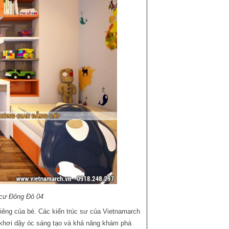
 cư Đông Đô 04
 riêng của bé. Các kiến trúc sư của
Vietnamarch
p khơi dậy óc sáng tạo và khả năng khám phá