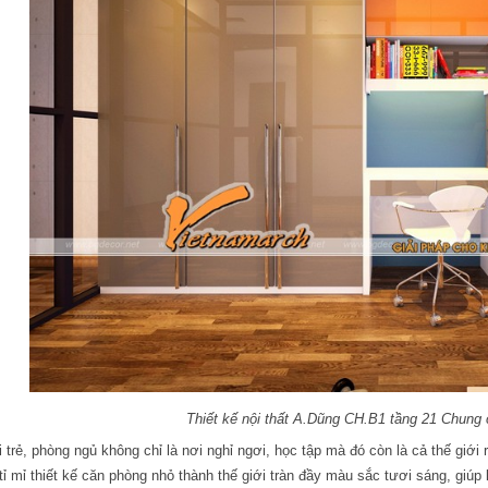
Thiết kế nội thất A.Dũng CH.B1 tầng 21 Chung
 trẻ, phòng ngủ không chỉ là nơi nghỉ ngơi, học tập mà đó còn là cả thế giới
tỉ mỉ thiết kế căn phòng nhỏ thành thế giới tràn đầy màu sắc tươi sáng, giú