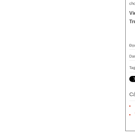
cho
Vi
Tr
Đọ
Da
Tag
Cá