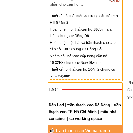
Chi tiết
phần cho căn hộ,...
Thiết kế nội thất hiện đại trong căn hộ Park
Hill 87.5m2
Hoàn thiện nội thất căn hộ 1805 nhà anh
Hải - chung cư Đông Đô
Hoàn thiện nội thất và trần thạch cao cho
căn hộ 1807 chung cư Đông Đô
Ngắm nội thất cao cấp trong căn hộ
10.32B3 chung cư New Skyline
Thiết kế nội thất căn hộ 104m2 chung cư
New Skyline
Phò
TAG
đất
giư
Đèn Led
|
trần thạch cao Đà Nẵng
|
trần
thạch cao TP Hồ Chí Minh
|
mẫu nhà
container
|
co-working space
Tran thach cao Vietnamarch