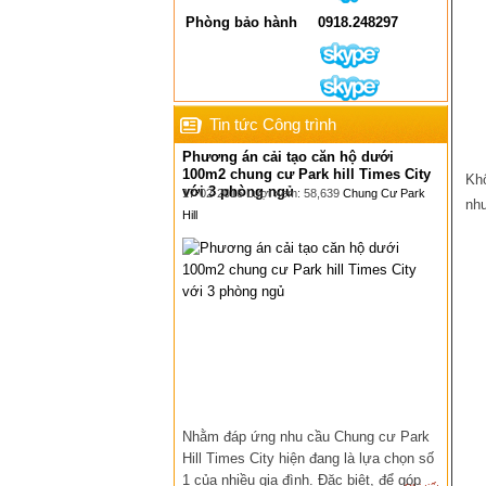
Phòng bảo hành
0918.248297
Tin tức Công trình
Phương án cải tạo căn hộ dưới
100m2 chung cư Park hill Times City
Khô
với 3 phòng ngủ
17-02-2016 Lượt xem: 58,639
Chung Cư Park
như
Hill
Nhằm đáp ứng nhu cầu Chung cư Park
Hill Times City hiện đang là lựa chọn số
1 của nhiều gia đình. Đặc biệt, để góp