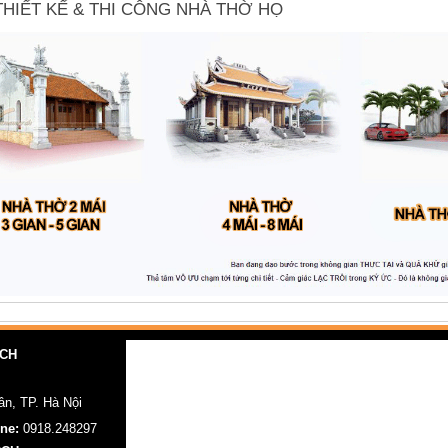
THIẾT KẾ & THI CÔNG NHÀ THỜ HỌ
RCH
n, TP. Hà Nội
ine:
0918.248297