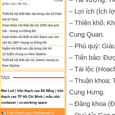
Chi tiết
phần cho căn hộ,...
– Lợi ích (Ích l
Thiết kế nội thất hiện đại trong căn hộ Park
Hill 87.5m2
– Thiên khố: Kh
Hoàn thiện nội thất căn hộ 1805 nhà anh
Hải - chung cư Đông Đô
Cung Quan.
Hoàn thiện nội thất và trần thạch cao cho
căn hộ 1807 chung cư Đông Đô
– Phú quý: Giàu
Ngắm nội thất cao cấp trong căn hộ
10.32B3 chung cư New Skyline
– Tiến bảo: Đư
Thiết kế nội thất căn hộ 104m2 chung cư
New Skyline
– Tài lộc (Hoạch
TAG
– Thuận khoa: T
Cung Hưng.
Đèn Led
|
trần thạch cao Đà Nẵng
|
trần
thạch cao TP Hồ Chí Minh
|
mẫu nhà
– Đăng khoa (Đ
container
|
co-working space
Tran thach cao Vietnamarch