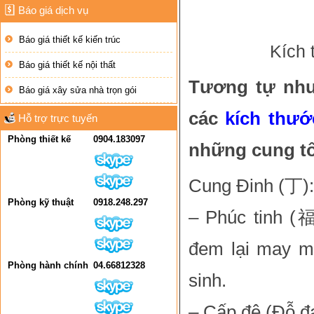
Báo giá dịch vụ
Báo giá thiết kế kiến trúc
Kích 
Báo giá thiết kế nội thất
Tương tự như
Báo giá xây sửa nhà trọn gói
các
kích thướ
Hỗ trợ trực tuyến
Phòng thiết kế
0904.183097
những cung tố
Cung Đinh (丁):
Phòng kỹ thuật
0918.248.297
– Phúc tinh (
đem lại may m
Phòng hành chính
04.66812328
sinh.
– Cấp đệ (Đỗ đạ