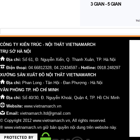
CÔNG TY KIẾN TRÚC - NỘI THẤT VIETNAMARCH
TRỤ SỞ HÀ NỘI
Địa chỉ:
Số 61, Đ. Nguyễn Xiển, Q. Thanh Xuân, TP. Hà Nội
Điện thoại:
04.66812328, 04.22434597
- Hotline:
0918.248297
XƯỞNG SẢN XUẤT ĐỒ NỘI THẤT VIETNAMARCH
Địa chỉ:
Phan Long - Tân Hội - Đan Phượng - Hà Nội
VĂN PHÒNG TP. HỒ CHÍ MINH
Địa chỉ:
Số 40/30, Đ. Nguyễn Khoái, Quận 4, TP. Hồ Chí Minh
Website:
www.vietnamarch.vn
Email:
vietnamarch.ltd@gmail.com
© Copyright 2012 www.vietnamarch.vn, All rights reserved.
® www.vietnamarch.vn giữ bản quyền nội dung trên website này.