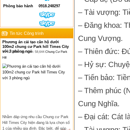
Phòng bảo hành
0918.248297
– Tài vượng: Ti
– Đăng khoa: Th
Tin tức Công trình
Cung Vượng.
Phương án cải tạo căn hộ dưới
100m2 chung cư Park hill Times City
– Thiên đức: Đứ
với 3 phòng ngủ
17-02-2016 Lượt xem: 58,644
Chung Cư Park
Hill
– Hỷ sự: Chuyệ
– Tiến bảo: Tiề
– Thêm phúc (N
Cung Nghĩa.
– Đại cát: Cát l
Nhằm đáp ứng nhu cầu Chung cư Park
Hill Times City hiện đang là lựa chọn số
– Tài vượng: Ti
1 của nhiều gia đình. Đặc biệt, để góp