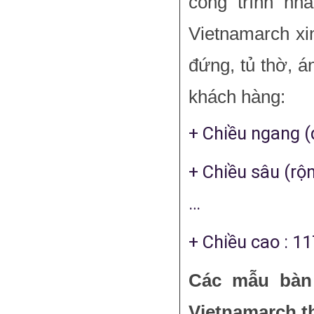
công trình nh
Vietnamarch xi
đứng, tủ thờ, 
khách hàng:
+ Chiều ngang (
+ Chiều sâu (rộn
…
+ Chiều cao : 1
Các mẫu bàn 
Vietnamarch t