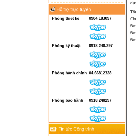
dự
Hỗ trợ trực tuyến
Tổ
Phòng thiết kế
0904.183097
Chủ
Đơn
Đơ
Đơn
Phòng kỹ thuật
0918.248.297
Phòng hành chính
04.66812328
Phòng bảo hành
0918.248297
Tin tức Công trình