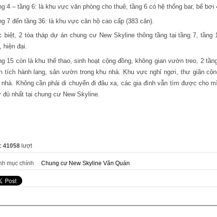
g 4 – tầng 6: là khu vực văn phòng cho thuê, tầng 6 có hệ thống bar, bể bơ
g 7 đến tầng 36: là khu vực căn hộ cao cấp (383 căn).
 biệt, 2 tòa tháp dự án chung cư New Skyline thông tầng tại tầng 7, tần
 hiện đại.
g 15 còn là khu thể thao, sinh hoạt cộng đồng, không gian vườn treo, 2 tầ
n tích hành lang, sân vườn trong khu nhà. Khu vực nghỉ ngơi, thư giãn cộ
 nhà. Không cần phải di chuyển đi đâu xa, các gia đình vẫn tìm được cho mì
 đủ nhất tại chung cư New Skyline.
c
41058
lượt
nh mục chính
Chung cư New Skyline Văn Quán