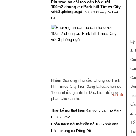
Phương án cải tạo căn hộ dưới
100m2 chung cư Park hill Times City
với 3 phòng ngủ
17-02-2016 Lượt xem: 58,509
Chung Cư Park
Hill
Lý
1. 
Cá
Cá
Cá
Nhằm đáp ứng nhu cầu Chung cư Park
Hill Times City hiện đang là lựa chọn số
Bệ
1 của nhiều gia đình. Đặc biệt, để góp
Chi tiết
Liê
phần cho căn hộ,...
Gần
Thiết kế nội thất hiện đại trong căn hộ Park
2. 
Hill 87.5m2
Tổ
Hoàn thiện nội thất căn hộ 1805 nhà anh
Hải - chung cư Đông Đô
Tần