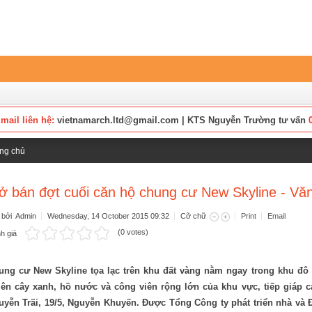
mail liên hệ:
vietnamarch.ltd@gmail.com | KTS Nguyễn Trường tư vấn
ng chủ
ở bán đợt cuối căn hộ chung cư New Skyline - Vă
t bởi Admin
Wednesday, 14 October 2015 09:32
Cỡ chữ
Print
Email
(0 votes)
h giá
ung cư New Skyline tọa lạc trên khu đất vàng nằm ngay trong khu đô 
iên cây xanh, hồ nước và công viên rộng lớn của khu vực, tiếp giáp 
uyễn Trãi, 19/5, Nguyễn Khuyến. Được Tổng Công ty phát triển nhà và 