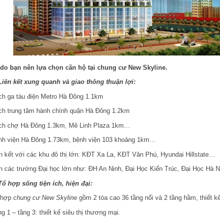
 do bạn nên lựa chọn căn hộ tại chung cư New Skyline.
Liên kết xung quanh và giao thông thuận lợi:
ch ga tàu điện Metro Hà Đông 1.1km
ch trung tâm hành chính quận Hà Đông 1.2km
ch chợ Hà Đông 1.3km, Mê Linh Plaza 1km…
nh viện Hà Đông 1.73km, bệnh viện 103 khoảng 1km…
n kết với các khu đô thị lớn: KĐT Xa La, KĐT Văn Phú, Hyundai Hillstate…
 các trường Đại học lớn như: ĐH An Ninh, Đại Học Kiến Trúc, Đại Học Hà 
Tổ hợp sống tiện ích, hiện đại:
 hợp
chung cư New Skyline
gồm 2 tòa cao 36 tầng nổi và 2 tầng hầm, thiết kế
g 1 – tầng 3: thiết kế siêu thị thương mại.