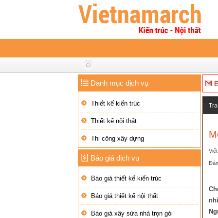
Danh mục dịch vụ
E
Thiết kế kiến trúc
Tra
Thiết kế nội thất
M
Thi công xây dựng
Viế
Báo giá dịch vụ
2
3
4
5
Đán
Báo giá thiết kế kiến trúc
Ch
Báo giá thiết kế nội thất
nh
Ng
Báo giá xây sửa nhà trọn gói