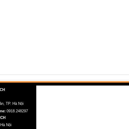
RCH
n, TP. Hà Nội
ine:
0918.248297
RCH
 Hà Nội