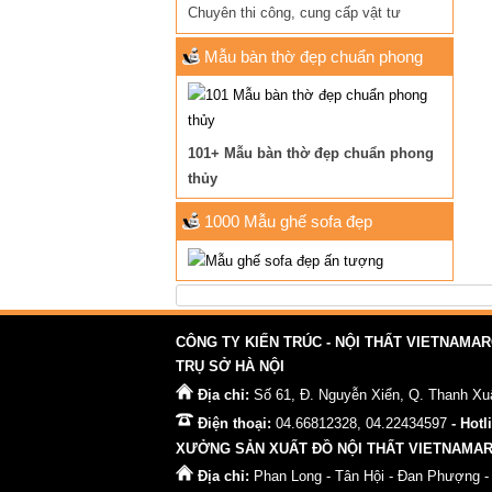
Chuyên thi công, cung cấp vật tư
Mẫu bàn thờ đẹp chuẩn phong
thủy
101+ Mẫu bàn thờ đẹp chuẩn phong
thủy
1000 Mẫu ghế sofa đẹp
CÔNG TY KIẾN TRÚC - NỘI THẤT VIETNAMA
TRỤ SỞ HÀ NỘI
Địa chỉ:
Số 61, Đ. Nguyễn Xiển, Q. Thanh Xuâ
Điện thoại:
04.66812328, 04.22434597
- Hotl
XƯỞNG SẢN XUẤT ĐỒ NỘI THẤT VIETNAMA
Địa chỉ:
Phan Long - Tân Hội - Đan Phượng -