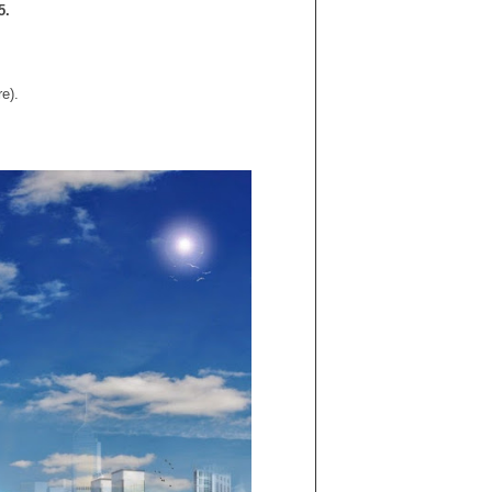
5.
e).