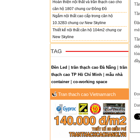
Hoàn thiện nội thất và trần thạch cao cho
Tần
căn hộ 1807 chung cư Đông Đô
Tần
Ngắm nội thất cao cấp trong căn hộ
Đặc
10.32B3 chung cư New Skyline
mẻ,
Thiết kế nội thất căn hộ 104m2 chung cư
New Skyline
Tần
diệ
TAG
tòa
đầy
Đèn Led
|
trần thạch cao Đà Nẵng
|
trần
thạch cao TP Hồ Chí Minh
|
mẫu nhà
container
|
co-working space
Tran thach cao Vietnamarch
Đọ
Da