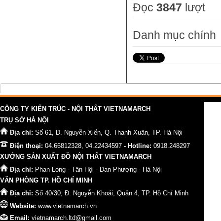
Đọc
3847
lượt
Danh mục chính
CÔNG TY KIẾN TRÚC - NỘI THẤT VIETNAMARCH
TRỤ SỞ HÀ NỘI
Địa chỉ:
Số 61, Đ. Nguyễn Xiển, Q. Thanh Xuân, TP. Hà Nội
Điện thoại:
04.66812328, 04.22434597
- Hotline:
0918.248297
XƯỞNG SẢN XUẤT ĐỒ NỘI THẤT VIETNAMARCH
Địa chỉ:
Phan Long - Tân Hội - Đan Phượng - Hà Nội
VĂN PHÒNG TP. HỒ CHÍ MINH
Địa chỉ:
Số 40/30, Đ. Nguyễn Khoái, Quận 4, TP. Hồ Chí Minh
Website:
www.vietnamarch.vn
Email:
vietnamarch.ltd@gmail.com