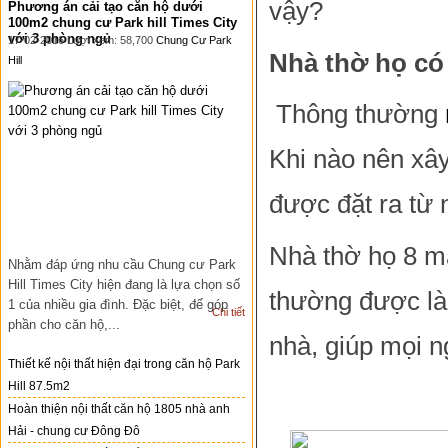
vậy?
Phương án cải tạo căn hộ dưới
100m2 chung cư Park hill Times City
với 3 phòng ngủ
17-02-2016 Lượt xem: 58,700
Chung Cư Park
Nhà thờ họ có
Hill
Thông thường
Khi nào nên xây
được đặt ra từ 
Nhà thờ họ 8 má
Nhằm đáp ứng nhu cầu Chung cư Park
Hill Times City hiện đang là lựa chọn số
thường được là
1 của nhiều gia đình. Đặc biệt, để góp
Chi tiết
phần cho căn hộ,...
nhà, giúp mọi n
Thiết kế nội thất hiện đại trong căn hộ Park
Hill 87.5m2
Hoàn thiện nội thất căn hộ 1805 nhà anh
Hải - chung cư Đông Đô