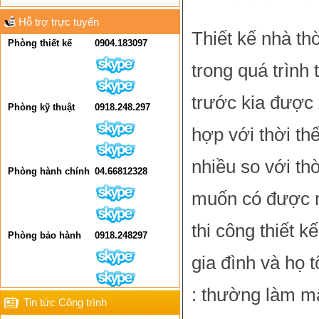
Hỗ trợ trực tuyến
Thiết kế nhà th
Phòng thiết kế
0904.183097
trong quá trình
trước kia được
Phòng kỹ thuật
0918.248.297
hợp với thời th
nhiều so với th
Phòng hành chính
04.66812328
muốn có được n
thi công thiết 
Phòng bảo hành
0918.248297
gia đình và họ 
: thường làm mấ
Tin tức Công trình